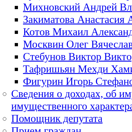
Михновский Андрей Вл
Закиматова Анастасия 
Котов Михаил Алексан
Москвин Олег Вячесла
Стебунов Виктор Викт
Тафришьян Мехди Хам
Фигурин Игорь Стефан
Сведения о доходах, об им
имущественного характера
Помощник депутата
Прием граждан