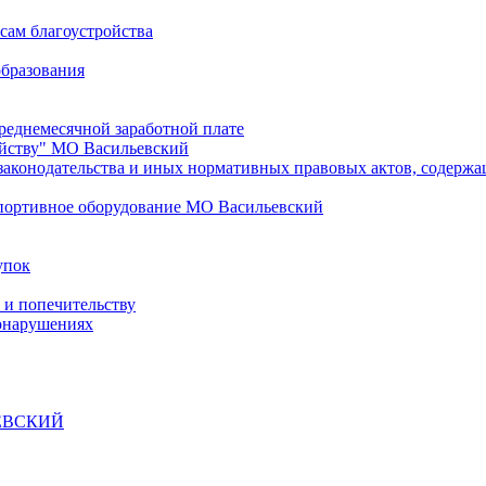
сам благоустройства
бразования
реднемесячной заработной плате
йству" МО Васильевский
законодательства и иных нормативных правовых актов, содерж
 спортивное оборудование МО Васильевский
упок
 и попечительству
онарушениях
ЕВСКИЙ