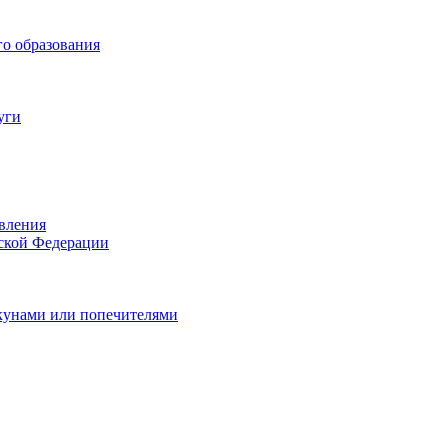
о образования
уги
вления
йской Федерации
екунами или попечителями