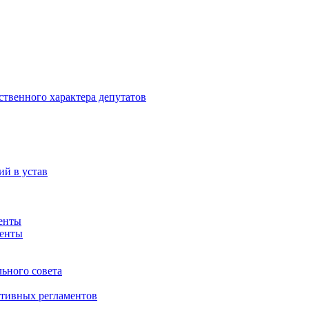
ственного характера депутатов
й в устав
енты
менты
ьного совета
тивных регламентов