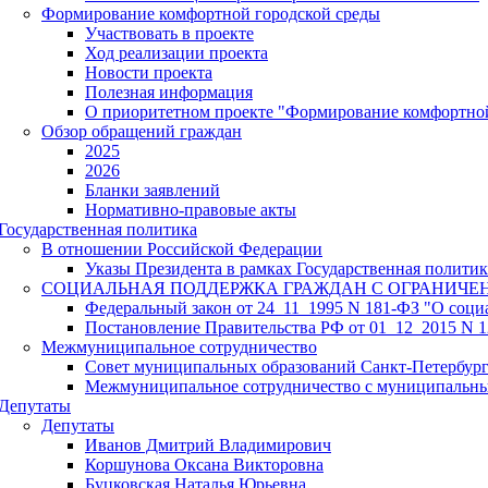
Формирование комфортной городской среды
Участвовать в проекте
Ход реализации проекта
Новости проекта
Полезная информация
О приоритетном проекте "Формирование комфортной
Обзор обращений граждан
2025
2026
Бланки заявлений
Нормативно-правовые акты
Государственная политика
В отношении Российской Федерации
Указы Президента в рамках Государственная полити
СОЦИАЛЬНАЯ ПОДДЕРЖКА ГРАЖДАН С ОГРАНИЧ
Федеральный закон от 24_11_1995 N 181-ФЗ "О соци
Постановление Правительства РФ от 01_12_2015 N 12
Межмуниципальное сотрудничество
Совет муниципальных образований Санкт-Петербур
Межмуниципальное сотрудничество с муниципальн
Депутаты
Депутаты
Иванов Дмитрий Владимирович
Коршунова Оксана Викторовна
Буцковская Наталья Юрьевна