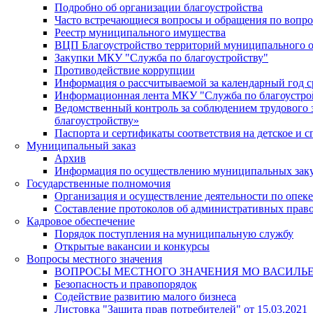
Подробно об организации благоустройства
Часто встречающиеся вопросы и обращения по вопро
Реестр муниципального имущества
ВЦП Благоустройство территорий муниципального о
Закупки МКУ "Служба по благоустройству"
Противодействие коррупции
Информация о рассчитываемой за календарный год с
Информационная лента МКУ "Служба по благоустро
Ведомственный контроль за соблюдением трудового 
благоустройству»
Паспорта и сертификаты соответствия на детское и
Муниципальный заказ
Архив
Информация по осуществлению муниципальных зак
Государственные полномочия
Организация и осуществление деятельности по опеке
Составление протоколов об административных прав
Кадровое обеспечение
Порядок поступления на муниципальную службу
Открытые вакансии и конкурсы
Вопросы местного значения
ВОПРОСЫ МЕСТНОГО ЗНАЧЕНИЯ МО ВАСИЛЬ
Безопасность и правопорядок
Содействие развитию малого бизнеса
Листовка "Защита прав потребителей" от 15.03.2021