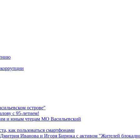
дению
 коррупции
сильевском острове"
лову с 95-летием!
ким и юным чтецам МО Васильевский
та, как пользоваться смартфонами
 Дмитрия Иванова и Игоря Бирюка с активом "Жителей блокадн