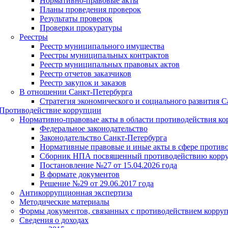
Нормативно-правовые акты
Планы проведения проверок
Результаты проверок
Проверки прокуратуры
Реестры
Реестр муниципального имущества
Реестры муниципальных контрактов
Реестр муниципальных правовых актов
Реестр отчетов заказчиков
Реестр закупок и заказов
В отношении Санкт-Петербурга
Стратегия экономического и социального развития Са
Противодействие коррупции
Нормативно-правовые акты в области противодействия к
Федеральное законодательство
Законодательство Санкт-Петербурга
Нормативные правовые и иные акты в сфере против
Сборник НПА посвященный противодействию корр
Постановление №27 от 15.04.2026 года
В формате документов
Решение №29 от 29.06.2017 года
Антикоррупционная экспертиза
Методические материалы
Формы документов, связанных с противодействием корруп
Сведения о доходах