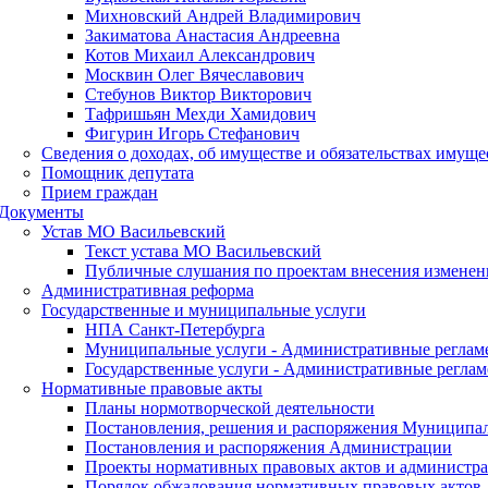
Михновский Андрей Владимирович
Закиматова Анастасия Андреевна
Котов Михаил Александрович
Москвин Олег Вячеславович
Стебунов Виктор Викторович
Тафришьян Мехди Хамидович
Фигурин Игорь Стефанович
Сведения о доходах, об имуществе и обязательствах имуще
Помощник депутата
Прием граждан
Документы
Устав МО Васильевский
Текст устава МО Васильевский
Публичные слушания по проектам внесения изменени
Административная реформа
Государственные и муниципальные услуги
НПА Санкт-Петербурга
Муниципальные услуги - Административные реглам
Государственные услуги - Административные регла
Нормативные правовые акты
Планы нормотворческой деятельности
Постановления, решения и распоряжения Муниципал
Постановления и распоряжения Администрации
Проекты нормативных правовых актов и администра
Порядок обжалования нормативных правовых актов