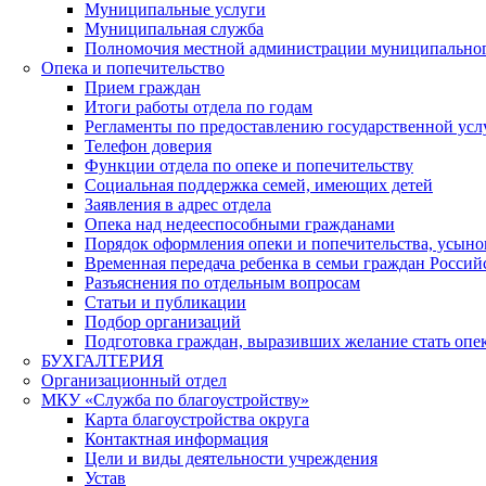
Муниципальные услуги
Муниципальная служба
Полномочия местной администрации муниципальног
Опека и попечительство
Прием граждан
Итоги работы отдела по годам
Регламенты по предоставлению государственной усл
Телефон доверия
Функции отдела по опеке и попечительству
Социальная поддержка семей, имеющих детей
Заявления в адрес отдела
Опека над недееспособными гражданами
Порядок оформления опеки и попечительства, усыно
Временная передача ребенка в семьи граждан Росси
Разъяснения по отдельным вопросам
Статьи и публикации
Подбор организаций
Подготовка граждан, выразивших желание стать оп
БУХГАЛТЕРИЯ
Организационный отдел
МКУ «Служба по благоустройству»
Карта благоустройства округа
Контактная информация
Цели и виды деятельности учреждения
Устав