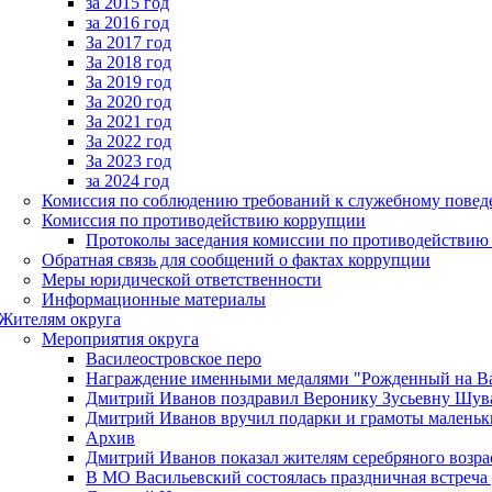
за 2015 год
за 2016 год
За 2017 год
За 2018 год
За 2019 год
За 2020 год
За 2021 год
За 2022 год
За 2023 год
за 2024 год
Комиссия по соблюдению требований к служебному пове
Комиссия по противодействию коррупции
Протоколы заседания комиссии по противодействию
Обратная связь для сообщений о фактах коррупции
Меры юридической ответственности
Информационные материалы
Жителям округа
Мероприятия округа
Василеостровское перо
Награждение именными медалями "Рожденный на Ва
Дмитрий Иванов поздравил Веронику Зусьевну Шува
Дмитрий Иванов вручил подарки и грамоты малень
Архив
Дмитрий Иванов показал жителям серебряного возрас
В МО Васильевский состоялась праздничная встреча