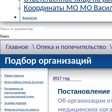
Координаты МО МО Васил
Вакансии
Поиск
Главное
Опека и попечительство
Подбор организаций
Прием граждан
2017 год
Итоги работы отдела по годам
Регламенты по
Постановление 
предоставлению
государственной услуги
Об организации о
Телефон доверия
медицинских орга
Функции отдела по опеке и