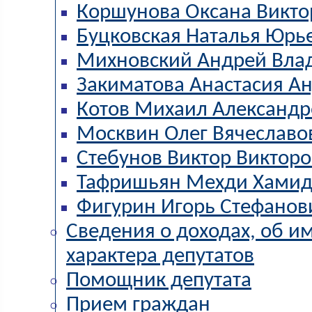
Коршунова Оксана Викто
Буцковская Наталья Юрь
Михновский Андрей Вла
Закиматова Анастасия А
Котов Михаил Александр
Москвин Олег Вячеславо
Стебунов Виктор Виктор
Тафришьян Мехди Хамид
Фигурин Игорь Стефанов
Сведения о доходах, об и
характера депутатов
Помощник депутата
Прием граждан