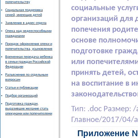
попечительству
социальные услуги
Социальная поддержка
семей, имеющих детей
организаций для д
Заявления в адрес отдела
попечения родите
Опека над недееспособными
гражданами
основе полномочи
Порядок оформления опеки и
попечительства, усыновления
подготовке гражд
Временная передача ребенка
или попечителям
в семьи граждан Российской
Федерации
принять детей, о
Разъяснения по отдельным
вопросам
на воспитание в 
Статьи и публикации
законодательств
Подбор организаций
Подготовка граждан,
Тип:
.doc
Размер:
/
выразивших желание стать
опекунами или попечителями
Главное/2017/04/
Приложение 