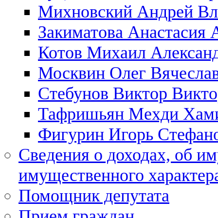
Михновский Андрей Вл
Закиматова Анастасия 
Котов Михаил Алексан
Москвин Олег Вячесла
Стебунов Виктор Викт
Тафришьян Мехди Хам
Фигурин Игорь Стефан
Сведения о доходах, об им
имущественного характера
Помощник депутата
Прием граждан